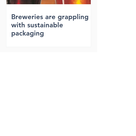
Breweries are grappling
with sustainable
packaging
Xiamen Aardar Industrial and Trade Co., Ltd.
Xiamen Aardar Industrial and Trade Co., Ltd.
Toevoegen: Unit 501, No. 586 Hengtian Road, Jimei
District, Xiamen, China;
Postcode: 361024
Tel:
+86-592-6212603
Fax:
+86-592-6212603