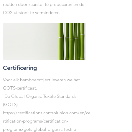
redden door zuurstof te produceren en de
CO2-uitstoot te verminderen.
Certificering
Voor elk bamboeproject leveren we het
GOTS-certificaat.
-De Global Organic Textile Standards
(GOTS)
https://certifications.controlunion.com/en/ce
rtification-programs/certification-
programs/gots-global-organic-textile-