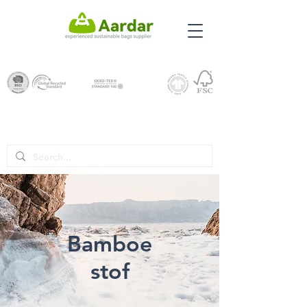
Bamboe
stof