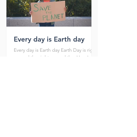
Every day is Earth day
Every day is Earth day Earth Day is right
around the right around the. Here's
how you can participate. The life on
Earth is dependent on...