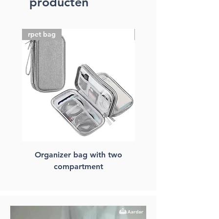
producten
rpet bag
FSC paper bag
Organizer bag with two
FSC paper laptop ba
compartment